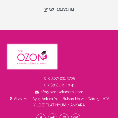
SIZI ARAYALIM
0(507) 231 3705
0(312) 511 40 41
info@ozonxakademi.com
Altay Mah. Ayaş Ankara Yolu Bulvarı No:212 Daire:5 - ATA
YILDIZ PLATİNYUM / ANKARA