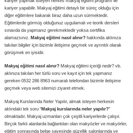
kariyer yapmak isteyen herkes makyaj eğitimi programı ile
kariyer yapabilir. Makyaj eğitimi detaylı bir süreç olduğu için
diğer eğitimlere bakarak biraz daha uzun sürmektedir.
Eğitimlerde görmüş olduğunuz uygulamalı ve teorik dersleri
sınavda da yapmanız gerekmektedir yoksa sertifika
alamazsınız.
Makyaj eğitimi nasıl alınır?
hakkında aklınıza
takılan bilgiler için bizimle iletişime geçmek ve ayrıntılı olarak
görüşmek en iyisidir.
Makyaj eğitimi nasıl alınır?
Makyaj eğitimi içeriği nedir? vb.
aklınıza takılan her türlü soru ve kayıt için tek yapmanız
gereken 0532 286 8963 numaralı telefondan bizimle iletişime
geçmek veya web sitemizi ziyaret etmek.
Makyaj Kurslarında Neler Yapılır, almak isteyen herkesin
aklındaki tek soru “
Makyaj kurslarında neler yapılır?
”
olmaktadır. Makyaj uzmanları çok çeşitli kariyerlerde çalışır.
Birçok farklı alanlarda bağlantıları olan makyözler ve makyörler,
eğitim sonrasında belge sayesinde güzellik salonlarında ve